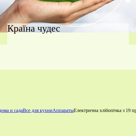
Країна чудес
дома и сада
Все для кухни
Аппараты
Електрична хлібопічка з 19 