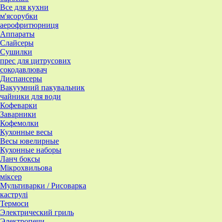
Все для кухни
м'ясорубки
аерофритюрниця
Аппараты
Слайсеры
Сушилки
прес для цитрусових
сокодавлювач
Диспансеры
Вакуумний пакувальник
чайники для води
Кофеварки
Заварники
Кофемолки
Кухонные весы
Весы ювелирные
Кухонные наборы
Ланч боксы
Мікрохвильова
міксер
Мультиварки / Рисоварка
каструлі
Термоси
Электрический гриль
Электропечи