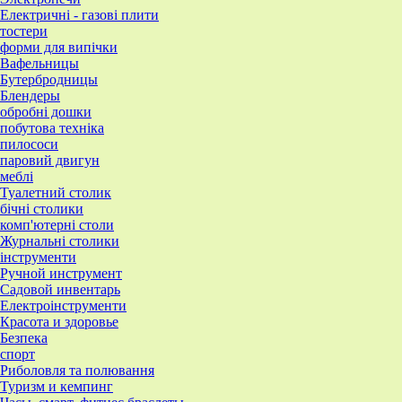
Електричні - газові плити
тостери
форми для випічки
Вафельницы
Бутербродницы
Блендеры
обробні дошки
побутова техніка
пилососи
паровий двигун
меблі
Туалетний столик
бічні столики
комп'ютерні столи
Журнальні столики
інструменти
Ручной инструмент
Садовой инвентарь
Електроінструменти
Красота и здоровье
Безпека
спорт
Риболовля та полювання
Туризм и кемпинг