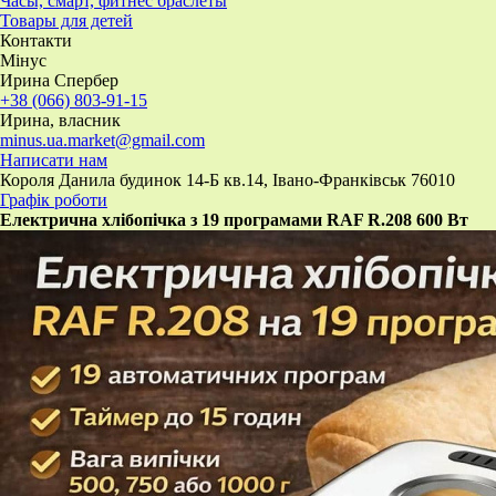
Часы, смарт, фитнес браслеты
Товары для детей
Контакти
Мінус
Ирина Спербер
+38 (066) 803-91-15
Ирина, власник
minus.ua.market@gmail.com
Написати нам
Короля Данила будинок 14-Б кв.14, Івано-Франківськ 76010
Графік роботи
Електрична хлібопічка з 19 програмами RAF R.208 600 Вт