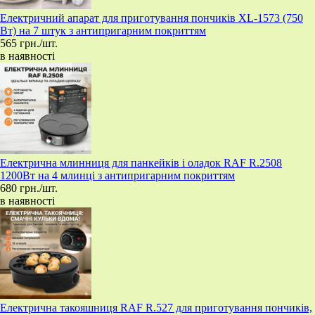
Електричний апарат для приготування пончиків XL-1573 (750
Вт) на 7 штук з антипригарним покриттям
565 грн./шт.
в наявності
Електрична млинниця для панкейків і оладок RAF R.2508
1200Вт на 4 млинці з антипригарним покриттям
680 грн./шт.
в наявності
Електрична такояшниця RAF R.527 для приготування пончиків,