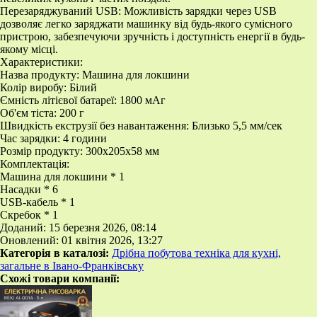
Перезаряджуваний USB: Можливість зарядки через USB
дозволяє легко заряджати машинку від будь-якого сумісного
пристрою, забезпечуючи зручність і доступність енергії в будь-
якому місці.
Характеристики:
Назва продукту: Машина для локшини
Колір виробу: Білий
Ємність літієвої батареї: 1800 мАг
Об'єм тіста: 200 г
Швидкість екструзії без навантаження: Близько 5,5 мм/сек
Час зарядки: 4 години
Розмір продукту: 300x205x58 мм
Комплектація:
Машина для локшини * 1
Насадки * 6
USB-кабель * 1
Скребок * 1
Доданий: 15 березня 2026, 08:14
Оновлений: 01 квітня 2026, 13:27
Категорія в каталозі:
Дрібна побутова техніка для кухні,
загальне в Івано-Франківську
Схожі товари компанії: