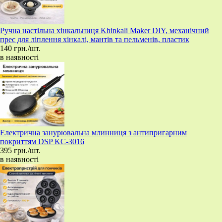
Ручна настільна хінкальниця Khinkali Maker DIY, механічний
прес для ліплення хінкалі, мантів та пельменів, пластик
140 грн./шт.
в наявності
Електрична занурювальна млинниця з антипригарним
покриттям DSP KC-3016
395 грн./шт.
в наявності