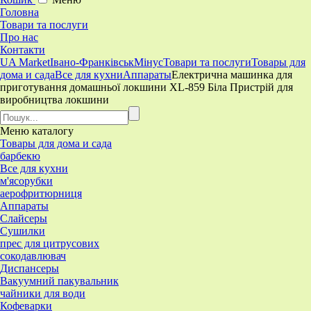
Головна
Товари та послуги
Про нас
Контакти
UA Market
Івано-Франківськ
Мінус
Товари та послуги
Товары для
дома и сада
Все для кухни
Аппараты
Електрична машинка для
приготування домашньої локшини XL-859 Біла Пристрій для
виробництва локшини
Меню
каталогу
Товары для дома и сада
барбекю
Все для кухни
м'ясорубки
аерофритюрниця
Аппараты
Слайсеры
Сушилки
прес для цитрусових
сокодавлювач
Диспансеры
Вакуумний пакувальник
чайники для води
Кофеварки