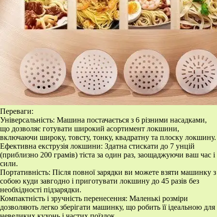
Переваги:
Універсальність: Машина постачається з 6 різними насадками,
що дозволяє готувати широкий асортимент локшини,
включаючи широку, товсту, тонку, квадратну та плоску локшину.
Ефективна екструзія локшини: Здатна стискати до 7 унцій
(приблизно 200 грамів) тіста за один раз, заощаджуючи ваш час і
сили.
Портативність: Після повної зарядки ви можете взяти машинку з
собою куди завгодно і приготувати локшину до 45 разів без
необхідності підзарядки.
Компактність і зручність перенесення: Маленькі розміри
дозволяють легко зберігати машинку, що робить її ідеальною для
невеликих кухонь і частих поїздок.