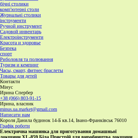
бічні столики
комп'ютерні столи
Журнальні столики
інструменти
Ручной инструмент
Садовой инвентарь
Електроінструменти
Красота и здоровье
Безпека
спорт
Риболовля та полювання
Туризм и кемпинг
Часы, смарт, фитнес браслеты
Товары для детей
Контакти
Мінус
Ирина Спербер
+38 (066) 803-91-15
Ирина, власник
minus.ua.market@gmail.com
Написати нам
Короля Данила будинок 14-Б кв.14, Івано-Франківськ 76010
Графік роботи
Електрична машинка для приготування домашньої
локшини XL-859 Біла Пристрій для виробництва локшини