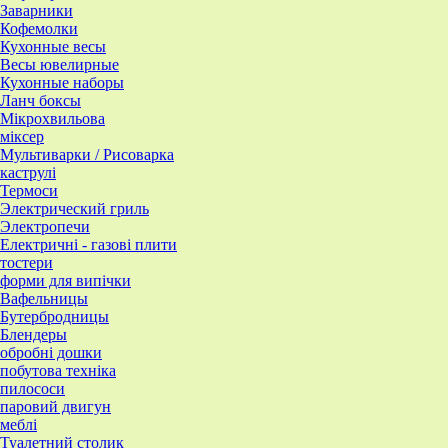
Заварники
Кофемолки
Кухонные весы
Весы ювелирные
Кухонные наборы
Ланч боксы
Мікрохвильова
міксер
Мультиварки / Рисоварка
каструлі
Термоси
Электрический гриль
Электропечи
Електричні - газові плити
тостери
форми для випічки
Вафельницы
Бутербродницы
Блендеры
обробні дошки
побутова техніка
пилососи
паровий двигун
меблі
Туалетний столик