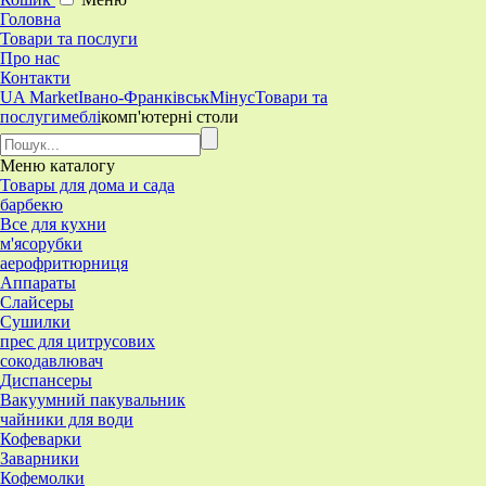
Головна
Товари та послуги
Про нас
Контакти
UA Market
Івано-Франківськ
Мінус
Товари та
послуги
меблі
комп'ютерні столи
Меню
каталогу
Товары для дома и сада
барбекю
Все для кухни
м'ясорубки
аерофритюрниця
Аппараты
Слайсеры
Сушилки
прес для цитрусових
сокодавлювач
Диспансеры
Вакуумний пакувальник
чайники для води
Кофеварки
Заварники
Кофемолки