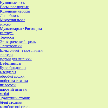
Кухонные весы
Весы ювелирные
Кухонные наборы
Ланч боксы
Мікрохвильова
міксер
Мультиварки / Рисоварка
каструлі
Термоси
Электрический гриль
Электропечи
Електричні - газові плити
тостери
форми для випічки
Вафельницы
Бутербродницы
Блендеры
обробні дошки
побутова техніка
пилососи
паровий двигун
меблі
Туалетний столик
бічні столики
комп'ютерні столи