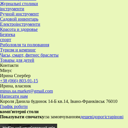
Журнальні столики
інструменти
Ручной инструмент
Садовой инвентарь
Електроінструменти
Красота и здоровье
Безпека
спорт
Риболовля та полювання
Туризм и кемпинг
Часы, смарт, фитнес браслеты
Товары для детей
Контакти
Мінус
Ирина Спербер
+38 (066) 803-91-15
Ирина, власник
minus.ua.market@gmail.com
Написати нам
Короля Данила будинок 14-Б кв.14, Івано-Франківськ 76010
Графік роботи
комп'ютерні столи
Показувати спочатку:
за замовчуванням
дешеві
дорогі
старі
нові