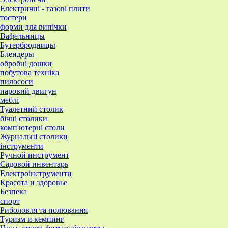
Електричні - газові плити
тостери
форми для випічки
Вафельницы
Бутербродницы
Блендеры
обробні дошки
побутова техніка
пилососи
паровий двигун
меблі
Туалетний столик
бічні столики
комп'ютерні столи
Журнальні столики
інструменти
Ручной инструмент
Садовой инвентарь
Електроінструменти
Красота и здоровье
Безпека
спорт
Риболовля та полювання
Туризм и кемпинг