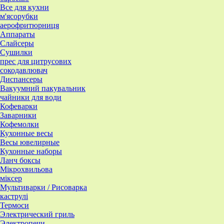
Все для кухни
м'ясорубки
аерофритюрниця
Аппараты
Слайсеры
Сушилки
прес для цитрусових
сокодавлювач
Диспансеры
Вакуумний пакувальник
чайники для води
Кофеварки
Заварники
Кофемолки
Кухонные весы
Весы ювелирные
Кухонные наборы
Ланч боксы
Мікрохвильова
міксер
Мультиварки / Рисоварка
каструлі
Термоси
Электрический гриль
Электропечи