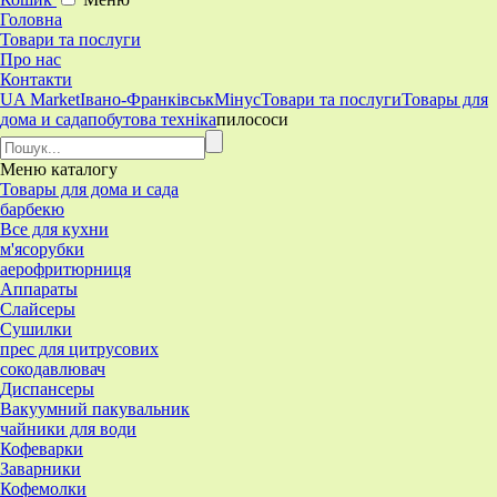
Головна
Товари та послуги
Про нас
Контакти
UA Market
Івано-Франківськ
Мінус
Товари та послуги
Товары для
дома и сада
побутова техніка
пилососи
Меню
каталогу
Товары для дома и сада
барбекю
Все для кухни
м'ясорубки
аерофритюрниця
Аппараты
Слайсеры
Сушилки
прес для цитрусових
сокодавлювач
Диспансеры
Вакуумний пакувальник
чайники для води
Кофеварки
Заварники
Кофемолки