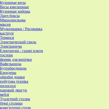
Кухонные весы
Весы ювелирные
Кухонные наборы
Ланч боксы
Мікрохвильова
міксер
Мультиварки / Рисоварка
каструлі
Термоси
Электрический гриль
Электропечи
Електричні - газові плити
тостери
форми для випічки
Вафельницы
Бутербродницы
Блендеры
обробні дошки
побутова техніка
пилососи
паровий двигун
меблі
Туалетний столик
бічні столики
комп'ютерні столи