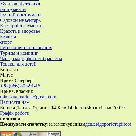
Журнальні столики
інструменти
Ручной инструмент
Садовой инвентарь
Електроінструменти
Красота и здоровье
Безпека
спорт
Риболовля та полювання
Туризм и кемпинг
Часы, смарт, фитнес браслеты
Товары для детей
Контакти
Мінус
Ирина Спербер
+38 (066) 803-91-15
Ирина, власник
minus.ua.market@gmail.com
Написати нам
Короля Данила будинок 14-Б кв.14, Івано-Франківськ 76010
Графік роботи
пилососи
Показувати спочатку:
за замовчуванням
дешеві
дорогі
старі
нові