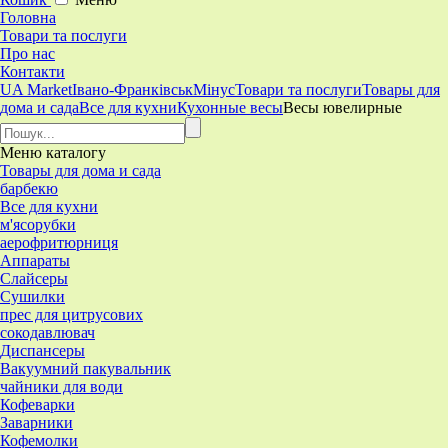
Головна
Товари та послуги
Про нас
Контакти
UA Market
Івано-Франківськ
Мінус
Товари та послуги
Товары для
дома и сада
Все для кухни
Кухонные весы
Весы ювелирные
Меню
каталогу
Товары для дома и сада
барбекю
Все для кухни
м'ясорубки
аерофритюрниця
Аппараты
Слайсеры
Сушилки
прес для цитрусових
сокодавлювач
Диспансеры
Вакуумний пакувальник
чайники для води
Кофеварки
Заварники
Кофемолки