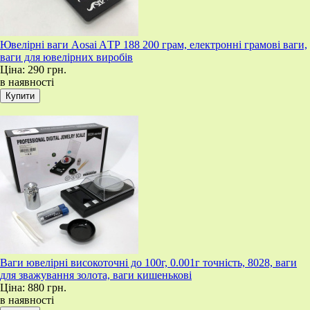
Ювелірні ваги Aosai AТР 188 200 грам, електронні грамові ваги,
ваги для ювелірних виробів
Ціна:
290 грн.
в наявності
Ваги ювелірні високоточні до 100г, 0.001г точність, 8028, ваги
для зважування золота, ваги кишенькові
Ціна:
880 грн.
в наявності