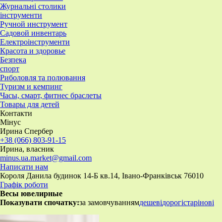
Журнальні столики
інструменти
Ручной инструмент
Садовой инвентарь
Електроінструменти
Красота и здоровье
Безпека
спорт
Риболовля та полювання
Туризм и кемпинг
Часы, смарт, фитнес браслеты
Товары для детей
Контакти
Мінус
Ирина Спербер
+38 (066) 803-91-15
Ирина, власник
minus.ua.market@gmail.com
Написати нам
Короля Данила будинок 14-Б кв.14, Івано-Франківськ 76010
Графік роботи
Весы ювелирные
Показувати спочатку:
за замовчуванням
дешеві
дорогі
старі
нові