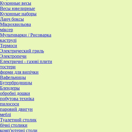
Кухонные весы
Весы ювелирные
Кухонные наборы
Ланч боксы
Мікрохвильова
міксер
Мультиварки / Рисоварка
каструлі
Термоси
Электрический гриль
Электропечи
Електричні - газові плити
тостери
форми для випічки
Вафельницы
Бутербродницы
Блендеры
обробні дошки
побутова техніка
пилососи
паровий двигун
меблі
Туалетний столик
бічні столики
комп'ютерні столи