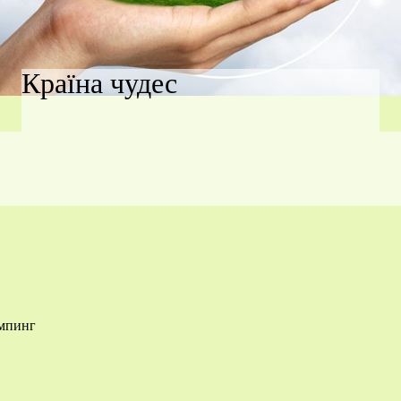
Країна чудес
емпинг