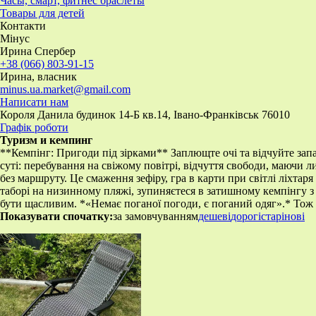
Часы, смарт, фитнес браслеты
Товары для детей
Контакти
Мінус
Ирина Спербер
+38 (066) 803-91-15
Ирина, власник
minus.ua.market@gmail.com
Написати нам
Короля Данила будинок 14-Б кв.14, Івано-Франківськ 76010
Графік роботи
Туризм и кемпинг
**Кемпінг: Пригоди під зірками** Заплющте очі та відчуйте запа
суті: перебування на свіжому повітрі, відчуття свободи, маючи 
без маршруту. Це смаження зефіру, гра в карти при світлі ліхтар
таборі на низинному пляжі, зупиняєтеся в затишному кемпінгу з
бути щасливим. *«Немає поганої погоди, є поганий одяг».* Тож п
Показувати спочатку:
за замовчуванням
дешеві
дорогі
старі
нові