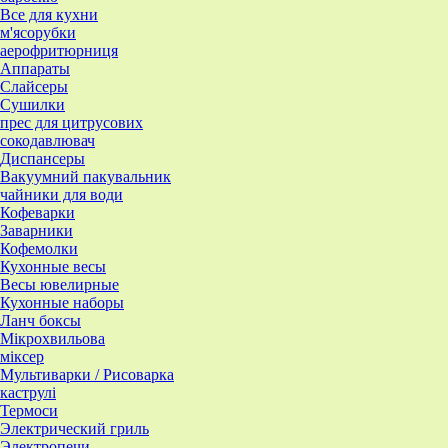
Все для кухни
м'ясорубки
аерофритюрниця
Аппараты
Слайсеры
Сушилки
прес для цитрусових
сокодавлювач
Диспансеры
Вакуумний пакувальник
чайники для води
Кофеварки
Заварники
Кофемолки
Кухонные весы
Весы ювелирные
Кухонные наборы
Ланч боксы
Мікрохвильова
міксер
Мультиварки / Рисоварка
каструлі
Термоси
Электрический гриль
Электропечи