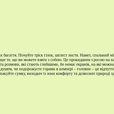
х багаття. Почуйте тріск гілок, шелест листя. Намет, спальний м
лише те, що ви можете взяти з собою. Це прокидання з росою на 
я та розмови, які стають глибшими, бо немає екранів, на які можн
 душем, чи подорожуєте горами в кемпері – головне – це відчутт
акуйте сумку, виходьте із зони комфорту та дозвольте природі з