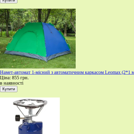
Намет-автомат 1-місний з автоматичним каркасом Leomax (2*1 ме
Ціна:
855 грн.
в наявності