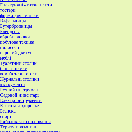
Електричні - газові плити
тостери
форми для випічки
Вафельницы
Бутербродницы
Блендеры
обробні дошки
побутова техніка
пилососи
паровий двигун
меблі
Туалетний столик
бічні столики
комп'ютерні столи
Журнальні столики
інструменти
Ручной инструмент
Садовой инвентарь
Електроінструменти
Красота и здоровье
Безпека
спорт
Риболовля та полювання
Туризм и кемпинг