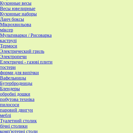
Кухонные весы
Весы ювелирные
Кухонные наборы
Ланч боксы
Мікрохвильова
міксер
Мультиварки / Рисоварка
каструлі
Термоси
Электрический гриль
Электропечи
Електричні - газові плити
тостери
форми для випічки
Вафельницы
Бутербродницы
Блендеры
обробні дошки
побутова техніка
пилососи
паровий двигун
меблі
Туалетний столик
бічні столики
комп'ютерні столи