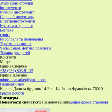
Журнальні столики
інструменти
Ручной инструмент
Садовой инвентарь
Електроінструменти
Красота и здоровье
Безпека
спорт
Риболовля та полювання
Туризм и кемпинг
Часы, смарт, фитнес браслеты
Товары для детей
Контакти
Мінус
Ирина Спербер
+38 (066) 803-91-15
Ирина, власник
minus.ua.market@gmail.com
Написати нам
Короля Данила будинок 14-Б кв.14, Івано-Франківськ 76010
Графік роботи
Блендеры
Показувати спочатку:
за замовчуванням
дешеві
дорогі
старі
нові