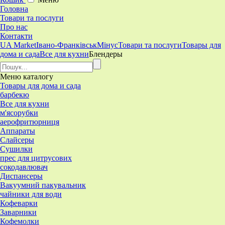
Головна
Товари та послуги
Про нас
Контакти
UA Market
Івано-Франківськ
Мінус
Товари та послуги
Товары для
дома и сада
Все для кухни
Блендеры
Меню
каталогу
Товары для дома и сада
барбекю
Все для кухни
м'ясорубки
аерофритюрниця
Аппараты
Слайсеры
Сушилки
прес для цитрусових
сокодавлювач
Диспансеры
Вакуумний пакувальник
чайники для води
Кофеварки
Заварники
Кофемолки