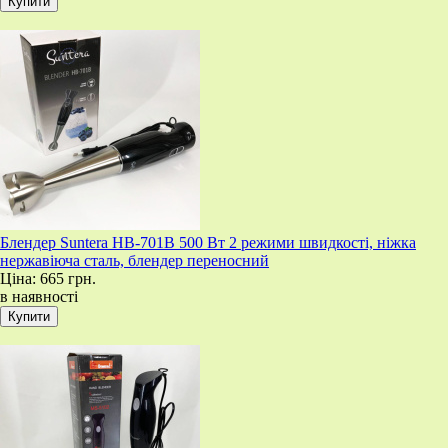
Блендер Suntera HB-701B 500 Вт 2 режими швидкості, ніжка
нержавіюча сталь, блендер переносний
Ціна:
665 грн.
в наявності