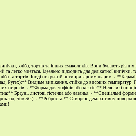
пічки, хліба, тортів та інших смаколиків. Вони бувають різних м
 та легко миється. Ідеально підходить для делікатної випічки, т
хліба та тортів. Іноді покритий антипригарним шаром. - **Керам
лад, Pyrex):** Видиме випікання, стійке до високих температур.
них пирогів. - **Форма для мафінів або кексів:** Невеликі порці
а:** Брауні, листові тістечка або лазанья. - **Спеціальні форми
приклад, чізкейк). - **Ребриста:** Створює декоративну поверхн
ками!