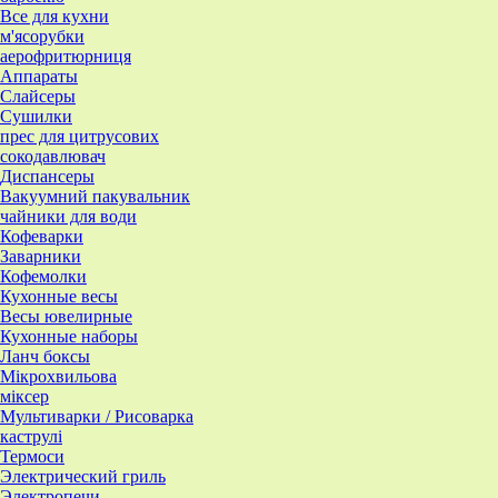
Все для кухни
м'ясорубки
аерофритюрниця
Аппараты
Слайсеры
Сушилки
прес для цитрусових
сокодавлювач
Диспансеры
Вакуумний пакувальник
чайники для води
Кофеварки
Заварники
Кофемолки
Кухонные весы
Весы ювелирные
Кухонные наборы
Ланч боксы
Мікрохвильова
міксер
Мультиварки / Рисоварка
каструлі
Термоси
Электрический гриль
Электропечи