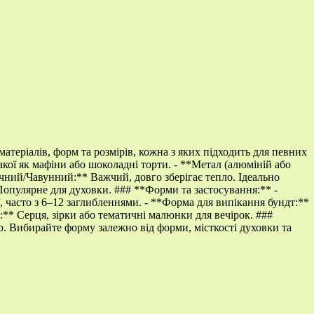
атеріалів, форм та розмірів, кожна з яких підходить для певних
акої як мафіни або шоколадні торти. - **Метал (алюміній або
ічний/Чавунний:** Важчий, довго зберігає тепло. Ідеально
 Популярне для духовки. ### **Форми та застосування:** -
ї, часто з 6–12 заглибленнями. - **Форма для випікання бундт:**
:** Серця, зірки або тематичні малюнки для вечірок. ###
ю. Вибирайте форму залежно від форми, місткості духовки та