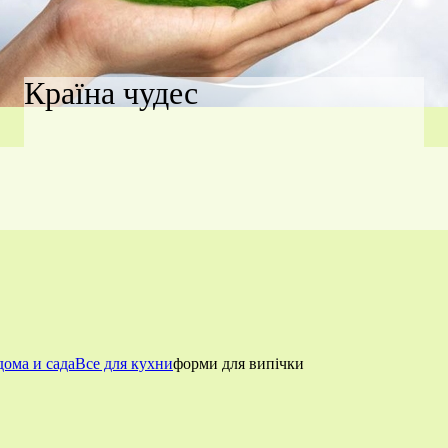
Країна чудес
дома и сада
Все для кухни
форми для випічки