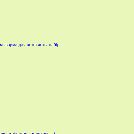
ва форма для випікання набір
ля випікання кондитерські