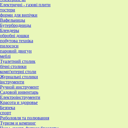
Електричні - газові плити
тостери
форми для випічки
Вафельницы
Бутербродницы
Блендеры
обробні дошки
побутова техніка
пилососи
паровий двигун
меблі
Туалетний столик
бічні столики
комп'ютерні столи
Журнальні столики
інструменти
Ручной инструмент
Садовой инвентарь
Електроінструменти
Красота и здоровье
Безпека
спорт
Риболовля та полювання
Туризм и кемпинг