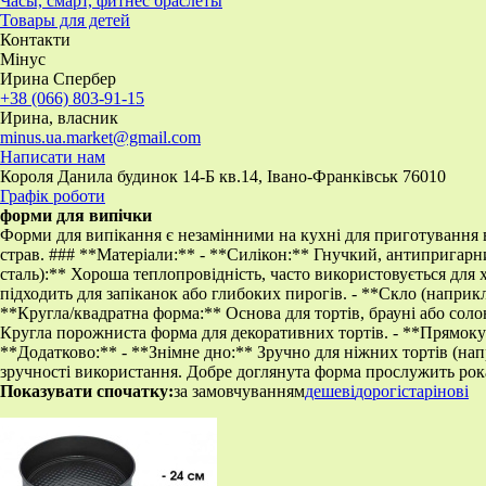
Часы, смарт, фитнес браслеты
Товары для детей
Контакти
Мінус
Ирина Спербер
+38 (066) 803-91-15
Ирина, власник
minus.ua.market@gmail.com
Написати нам
Короля Данила будинок 14-Б кв.14, Івано-Франківськ 76010
Графік роботи
форми для випічки
Форми для випікання є незамінними на кухні для приготування ви
страв. ### **Матеріали:** - **Силікон:** Гнучкий, антипригарний
сталь):** Хороша теплопровідність, часто використовується для 
підходить для запіканок або глибоких пирогів. - **Скло (наприк
**Кругла/квадратна форма:** Основа для тортів, брауні або соло
Кругла порожниста форма для декоративних тортів. - **Прямокутн
**Додатково:** - **Знімне дно:** Зручно для ніжних тортів (на
зручності використання. Добре доглянута форма прослужить ро
Показувати спочатку:
за замовчуванням
дешеві
дорогі
старі
нові