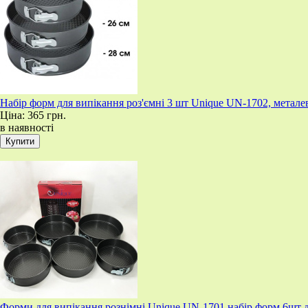
Набір форм для випікання роз'ємні 3 шт Unique UN-1702, метале
Ціна:
365 грн.
в наявності
Форми для випікання рознімні Unique UN-1701 набір форм 6шт д