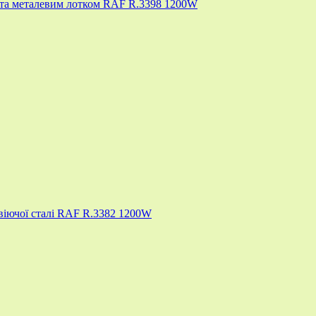
у та металевим лотком RAF R.3398 1200W
авіючої сталі RAF R.3382 1200W