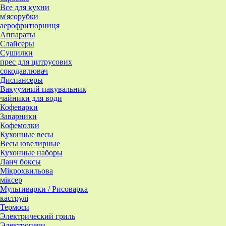
Все для кухни
м'ясорубки
аерофритюрниця
Аппараты
Слайсеры
Сушилки
прес для цитрусових
сокодавлювач
Диспансеры
Вакуумний пакувальник
чайники для води
Кофеварки
Заварники
Кофемолки
Кухонные весы
Весы ювелирные
Кухонные наборы
Ланч боксы
Мікрохвильова
міксер
Мультиварки / Рисоварка
каструлі
Термоси
Электрический гриль
Электропечи