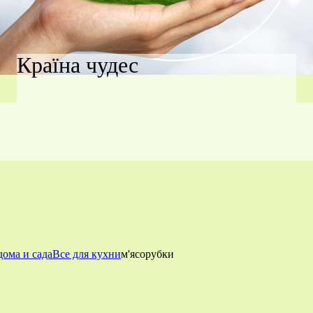
Країна чудес
дома и сада
Все для кухни
м'ясорубки