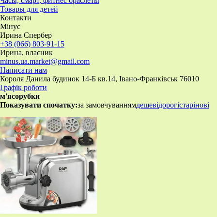
Часы, смарт, фитнес браслеты
Товары для детей
Контакти
Мінус
Ирина Спербер
+38 (066) 803-91-15
Ирина, власник
minus.ua.market@gmail.com
Написати нам
Короля Данила будинок 14-Б кв.14, Івано-Франківськ 76010
Графік роботи
м'ясорубки
Показувати спочатку:
за замовчуванням
дешеві
дорогі
старі
нові