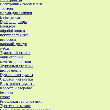
Електричні - газові плити
тостери
форми для випічки
Вафельницы
Бутербродницы
Блендеры
обробні дошки
побутова техніка
пилососи
паровий двигун
меблі
Туалетний столик
бічні столики
комп'ютерні столи
Журнальні столики
інструменти
Ручной инструмент
Садовой инвентарь
Електроінструменти
Красота и здоровье
Безпека
спорт
Риболовля та полювання
Туризм и кемпинг