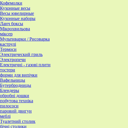
Кофемолки
Кухонные весы
Весы ювелирные
Кухонные наборы
Ланч боксы
Мікрохвильова
міксер
Мультиварки / Рисоварка
каструлі
Термоси
Электрический гриль
Электропечи
Електричні - газові плити
тостери
форми для випічки
Вафельницы
Бутербродницы
Блендеры
обробні дошки
побутова техніка
пилососи
паровий двигун
меблі
Туалетний столик
бічні столики