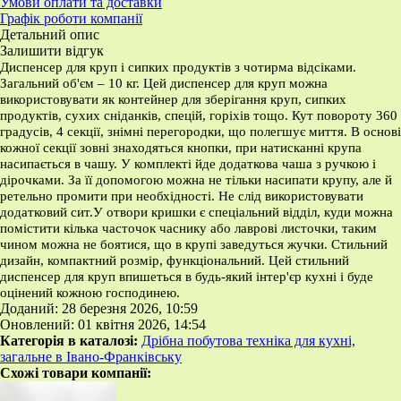
Умови оплати та доставки
Графік роботи компанії
Детальний опис
Залишити відгук
Диспенсер для круп і сипких продуктів з чотирма відсіками.
Загальний об'єм – 10 кг. Цей диспенсер для круп можна
використовувати як контейнер для зберігання круп, сипких
продуктів, сухих сніданків, спецій, горіхів тощо. Кут повороту 360
градусів, 4 секції, знімні перегородки, що полегшує миття. В основі
кожної секції зовні знаходяться кнопки, при натисканні крупа
насипається в чашу. У комплекті йде додаткова чаша з ручкою і
дірочками. За її допомогою можна не тільки насипати крупу, але й
ретельно промити при необхідності. Не слід використовувати
додатковий сит.У отвори кришки є спеціальний відділ, куди можна
помістити кілька часточок часнику або лаврові листочки, таким
чином можна не боятися, що в крупі заведуться жучки. Стильний
дизайн, компактний розмір, функціональний. Цей стильний
диспенсер для круп впишеться в будь-який інтер'єр кухні і буде
оцінений кожною господинею.
Доданий: 28 березня 2026, 10:59
Оновлений: 01 квітня 2026, 14:54
Категорія в каталозі:
Дрібна побутова техніка для кухні,
загальне в Івано-Франківську
Схожі товари компанії: