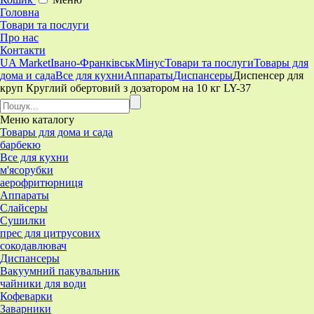
Головна
Товари та послуги
Про нас
Контакти
UA Market
Івано-Франківськ
Мінус
Товари та послуги
Товары для
дома и сада
Все для кухни
Аппараты
Диспансеры
Диспенсер для
круп Круглий обертовий з дозатором на 10 кг LY-37
Меню
каталогу
Товары для дома и сада
барбекю
Все для кухни
м'ясорубки
аерофритюрниця
Аппараты
Слайсеры
Сушилки
прес для цитрусових
сокодавлювач
Диспансеры
Вакуумний пакувальник
чайники для води
Кофеварки
Заварники