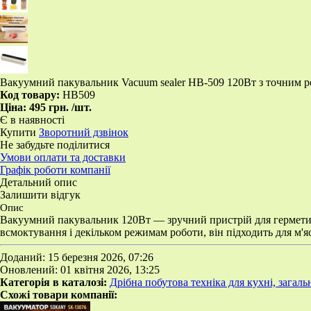
Вакуумний пакувальник Vacuum sealer HB-509 120Вт з точним р
Код товару:
HB509
Ціна:
495 грн.
/шт.
Є в наявності
Купити
Зворотний дзвінок
Не забудьте поділитися
Умови оплати та доставки
Графік роботи компанії
Детальний опис
Залишити відгук
Опис
Вакуумний пакувальник 120Вт — зручний пристрій для герметично
всмоктування і декільком режимам роботи, він підходить для м'яса
Доданий: 15 березня 2026, 07:26
Оновлений: 01 квітня 2026, 13:25
Категорія в каталозі:
Дрібна побутова техніка для кухні, загал
Схожі товари компанії: