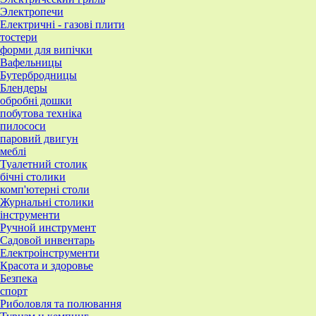
Электропечи
Електричні - газові плити
тостери
форми для випічки
Вафельницы
Бутербродницы
Блендеры
обробні дошки
побутова техніка
пилососи
паровий двигун
меблі
Туалетний столик
бічні столики
комп'ютерні столи
Журнальні столики
інструменти
Ручной инструмент
Садовой инвентарь
Електроінструменти
Красота и здоровье
Безпека
спорт
Риболовля та полювання