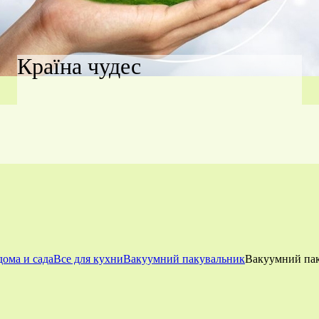
Країна чудес
дома и сада
Все для кухни
Вакуумний пакувальник
Вакуумний пак