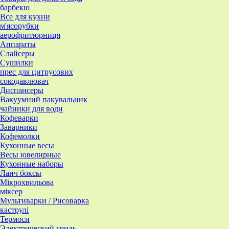
барбекю
Все для кухни
м'ясорубки
аерофритюрниця
Аппараты
Слайсеры
Сушилки
прес для цитрусових
сокодавлювач
Диспансеры
Вакуумний пакувальник
чайники для води
Кофеварки
Заварники
Кофемолки
Кухонные весы
Весы ювелирные
Кухонные наборы
Ланч боксы
Мікрохвильова
міксер
Мультиварки / Рисоварка
каструлі
Термоси
Электрический гриль