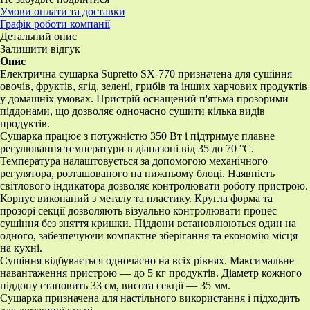
Умови оплати та доставки
Графік роботи компанії
Детальний опис
Залишити відгук
Опис
Електрична сушарка Supretto SX-770 призначена для сушіння
овочів, фруктів, ягід, зелені, грибів та інших харчових продуктів
у домашніх умовах. Пристрій оснащений п'ятьма прозорими
піддонами, що дозволяє одночасно сушити кілька видів
продуктів.
Сушарка працює з потужністю 350 Вт і підтримує плавне
регулювання температури в діапазоні від 35 до 70 °C.
Температура налаштовується за допомогою механічного
регулятора, розташованого на нижньому блоці. Наявність
світлового індикатора дозволяє контролювати роботу пристрою.
Корпус виконаний з металу та пластику. Кругла форма та
прозорі секції дозволяють візуально контролювати процес
сушіння без зняття кришки. Піддони встановлюються один на
одного, забезпечуючи компактне зберігання та економію місця
на кухні.
Сушіння відбувається одночасно на всіх рівнях. Максимальне
навантаження пристрою — до 5 кг продуктів. Діаметр кожного
піддону становить 33 см, висота секції — 35 мм.
Сушарка призначена для настільного використання і підходить