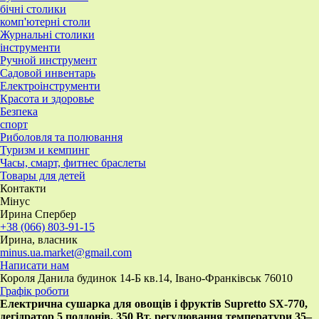
бічні столики
комп'ютерні столи
Журнальні столики
інструменти
Ручной инструмент
Садовой инвентарь
Електроінструменти
Красота и здоровье
Безпека
спорт
Риболовля та полювання
Туризм и кемпинг
Часы, смарт, фитнес браслеты
Товары для детей
Контакти
Мінус
Ирина Спербер
+38 (066) 803-91-15
Ирина, власник
minus.ua.market@gmail.com
Написати нам
Короля Данила будинок 14-Б кв.14, Івано-Франківськ 76010
Графік роботи
Електрична сушарка для овощів і фруктів Supretto SX-770,
дегідратор 5 поддонів, 350 Вт, регулювання температури 35–