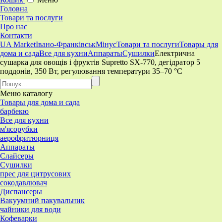
Головна
Товари та послуги
Про нас
Контакти
UA Market
Івано-Франківськ
Мінус
Товари та послуги
Товары для
дома и сада
Все для кухни
Аппараты
Сушилки
Електрична
сушарка для овощів і фруктів Supretto SX-770, дегідратор 5
поддонів, 350 Вт, регулювання температури 35–70 °C
Меню
каталогу
Товары для дома и сада
барбекю
Все для кухни
м'ясорубки
аерофритюрниця
Аппараты
Слайсеры
Сушилки
прес для цитрусових
сокодавлювач
Диспансеры
Вакуумний пакувальник
чайники для води
Кофеварки