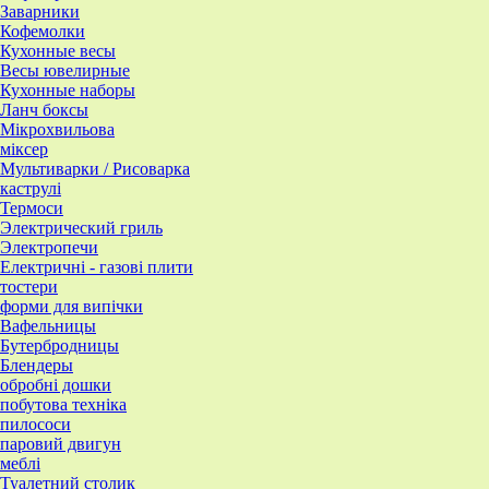
Заварники
Кофемолки
Кухонные весы
Весы ювелирные
Кухонные наборы
Ланч боксы
Мікрохвильова
міксер
Мультиварки / Рисоварка
каструлі
Термоси
Электрический гриль
Электропечи
Електричні - газові плити
тостери
форми для випічки
Вафельницы
Бутербродницы
Блендеры
обробні дошки
побутова техніка
пилососи
паровий двигун
меблі
Туалетний столик