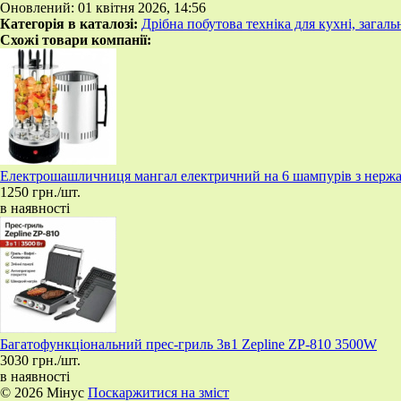
Оновлений: 01 квітня 2026, 14:56
Категорія в каталозі:
Дрібна побутова техніка для кухні, загал
Схожі товари компанії:
Електрошашличниця мангал електричний на 6 шампурів з нержав
1250 грн./шт.
в наявності
Багатофункціональний прес-гриль 3в1 Zepline ZP-810 3500W
3030 грн./шт.
в наявності
© 2026 Мінус
Поскаржитися на зміст