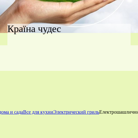
Країна чудес
дома и сада
Все для кухни
Электрический гриль
Електрошашлични