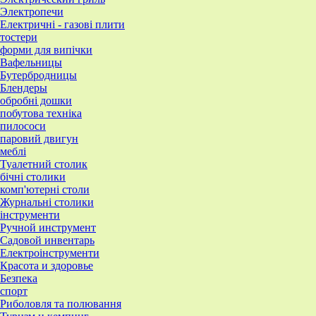
Электропечи
Електричні - газові плити
тостери
форми для випічки
Вафельницы
Бутербродницы
Блендеры
обробні дошки
побутова техніка
пилососи
паровий двигун
меблі
Туалетний столик
бічні столики
комп'ютерні столи
Журнальні столики
інструменти
Ручной инструмент
Садовой инвентарь
Електроінструменти
Красота и здоровье
Безпека
спорт
Риболовля та полювання