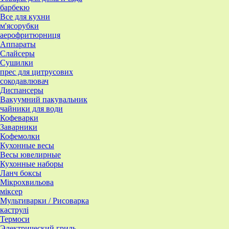
барбекю
Все для кухни
м'ясорубки
аерофритюрниця
Аппараты
Слайсеры
Сушилки
прес для цитрусових
сокодавлювач
Диспансеры
Вакуумний пакувальник
чайники для води
Кофеварки
Заварники
Кофемолки
Кухонные весы
Весы ювелирные
Кухонные наборы
Ланч боксы
Мікрохвильова
міксер
Мультиварки / Рисоварка
каструлі
Термоси
Электрический гриль