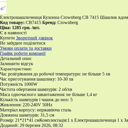
Електрошашличниця Кухонна Crownberg CB 7415 Шашлик вдома
Код товару:
CB7415
Бренд:
Crownberg
Ціна:
1285 грн.
/шт.
Є в наявності
Купити
Зворотний дзвінок
Не забудьте поділитися
Умови оплати та доставки
Графік роботи компанії
Детальний опис
Залишити відгук
Характеристики:
Час розігрівання до робочої температури: не більше 5 хв
Час приготування шашлику: 10-30 хв
Потужність 1000W
Частота обертання шампурів: 2 об/хв
Маса одночасного завантаження: не більше 1,4 кг
Кількість шампурів і чашок до них: 5
Живлення: 220-240V 50Hz
Матеріал корпусу: нержавіюча сталь
Довжина шампурів: 31,5 см
Розмір: 21*21*41 смКомплектація:1 x Електрошашличниця 1 x За
Доданий: 29 березня 2026, 08:32