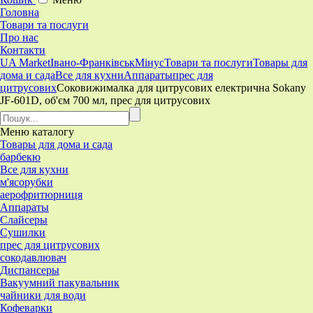
Головна
Товари та послуги
Про нас
Контакти
UA Market
Івано-Франківськ
Мінус
Товари та послуги
Товары для
дома и сада
Все для кухни
Аппараты
прес для
цитрусових
Соковижималка для цитрусових електрична Sokany
JF-601D, об'єм 700 мл, прес для цитрусових
Меню
каталогу
Товары для дома и сада
барбекю
Все для кухни
м'ясорубки
аерофритюрниця
Аппараты
Слайсеры
Сушилки
прес для цитрусових
сокодавлювач
Диспансеры
Вакуумний пакувальник
чайники для води
Кофеварки