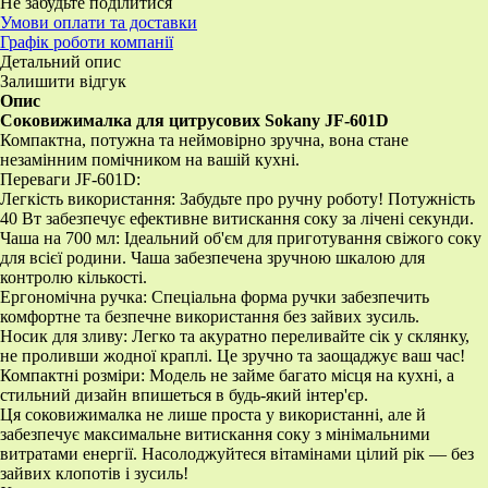
Не забудьте поділитися
Умови оплати та доставки
Графік роботи компанії
Детальний опис
Залишити відгук
Опис
Соковижималка для цитрусових Sokany JF-601D
Компактна, потужна та неймовірно зручна, вона стане
незамінним помічником на вашій кухні.
Переваги JF-601D:
Легкість використання: Забудьте про ручну роботу! Потужність
40 Вт забезпечує ефективне витискання соку за лічені секунди.
Чаша на 700 мл: Ідеальний об'єм для приготування свіжого соку
для всієї родини. Чаша забезпечена зручною шкалою для
контролю кількості.
Ергономічна ручка: Спеціальна форма ручки забезпечить
комфортне та безпечне використання без зайвих зусиль.
Носик для зливу: Легко та акуратно переливайте сік у склянку,
не проливши жодної краплі. Це зручно та заощаджує ваш час!
Компактні розміри: Модель не займе багато місця на кухні, а
стильний дизайн впишеться в будь-який інтер'єр.
Ця соковижималка не лише проста у використанні, але й
забезпечує максимальне витискання соку з мінімальними
витратами енергії. Насолоджуйтеся вітамінами цілий рік — без
зайвих клопотів і зусиль!