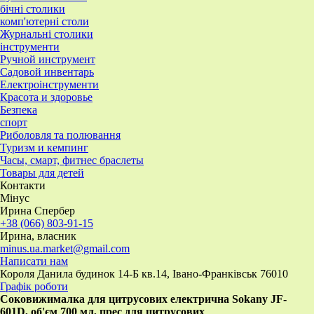
бічні столики
комп'ютерні столи
Журнальні столики
інструменти
Ручной инструмент
Садовой инвентарь
Електроінструменти
Красота и здоровье
Безпека
спорт
Риболовля та полювання
Туризм и кемпинг
Часы, смарт, фитнес браслеты
Товары для детей
Контакти
Мінус
Ирина Спербер
+38 (066) 803-91-15
Ирина, власник
minus.ua.market@gmail.com
Написати нам
Короля Данила будинок 14-Б кв.14, Івано-Франківськ 76010
Графік роботи
Соковижималка для цитрусових електрична Sokany JF-
601D, об'єм 700 мл, прес для цитрусових