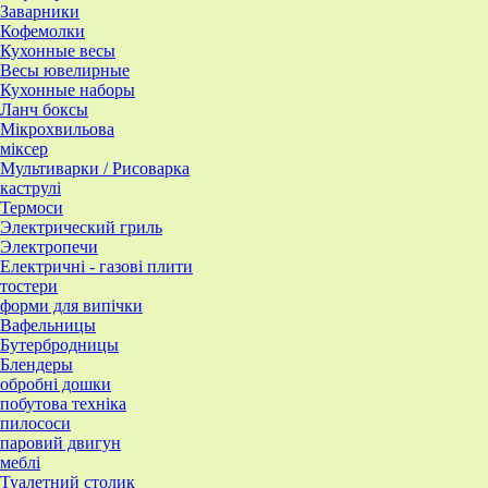
Заварники
Кофемолки
Кухонные весы
Весы ювелирные
Кухонные наборы
Ланч боксы
Мікрохвильова
міксер
Мультиварки / Рисоварка
каструлі
Термоси
Электрический гриль
Электропечи
Електричні - газові плити
тостери
форми для випічки
Вафельницы
Бутербродницы
Блендеры
обробні дошки
побутова техніка
пилососи
паровий двигун
меблі
Туалетний столик